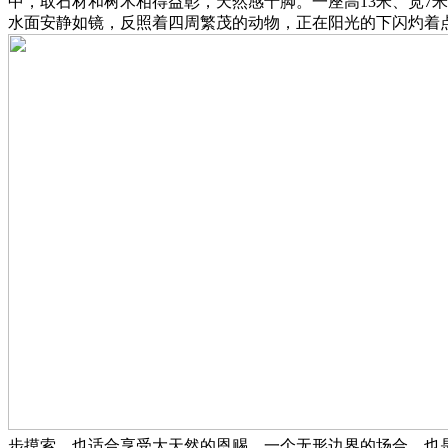
中，取石材和树木相得益彰，天然感十脚。一座高13米、宽7
水面安静如镜，反照着四周繁茂的动物，正在阳光的下闪灼着
步摸索，也适合享受大天然的恩赐，一个无形边界的场合。也