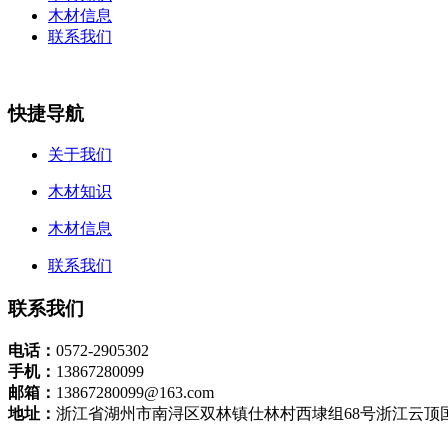
木材信息
联系我们
快捷导航
关于我们
木材知识
木材信息
联系我们
联系我们
电话：
0572-2905302
手机：
13867280099
邮箱：
13867280099@163.com
地址：
浙江省湖州市南浔区双林镇仕林村西埭组68号浙江云顶