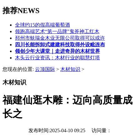
推荐NEWS
全球约15的假高端葡萄酒
领跑高端艺术“第一品牌”鬼斧神工红木
邳州市蚨瑞金木业无限公司取得可以或许
四川长能拆卸式建建科技取得外设毗连布
领创少年大课堂｜走进奇异的木材世界
木头云行业资讯：木材行业的聪慧灯塔
您现在的位置:
云顶国际
>
木材知识
>
木材知识
福建仙逛木雕：迈向高质量成
长之
发布时间:2025-04-10 09:25 访问量：