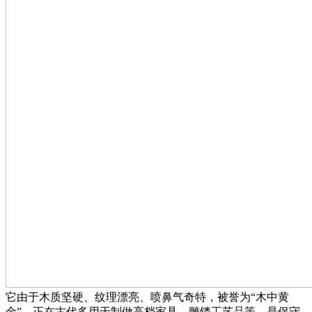
它由于木质坚硬、纹理漂亮、喷鼻气奇特，被誉为“木中黄
金”，正在古代多用于制做高档家具、雕镂工艺品等，是保守