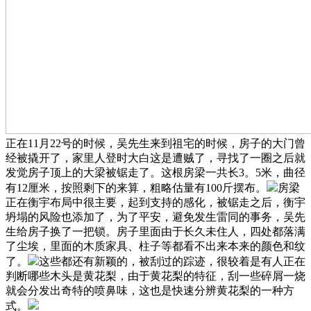
正在11月22号的时候，吴先生来到祖宅的时候，房子的大门曾
经被撬开了，家里人登时大白这是遭贼了，寻找了一圈之后就
发觉房子顶上的大梁被锯走了。这根房梁一共长3。5米，曲径
有12厘米，按照剩下的来算，粗略估量有100斤摆布。
房梁
正在衡宇布局中很主要，起到支持的感化，被锯走之后，衡宇
坍塌的风险也添加了，为了平安，避免发生雷同的事务，吴先
生给房子换了一把锁。房子里面由于长久未住人，四处都落满
了尘埃，里面的木质家具、柱子等都看不出来本来的颜色和纹
了。
这些都还有新颖的，被刮过的踪迹，很较着是有人正在
判断哪些木头是黄花梨，由于黄花梨的特征，刮一些碎屑一烧
就会分发出奇特的喷鼻味，这也是快速分辨黄花梨的一种方
式。