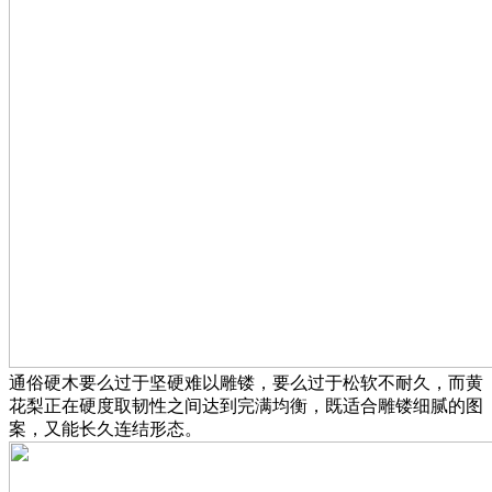
通俗硬木要么过于坚硬难以雕镂，要么过于松软不耐久，而黄
花梨正在硬度取韧性之间达到完满均衡，既适合雕镂细腻的图
案，又能长久连结形态。