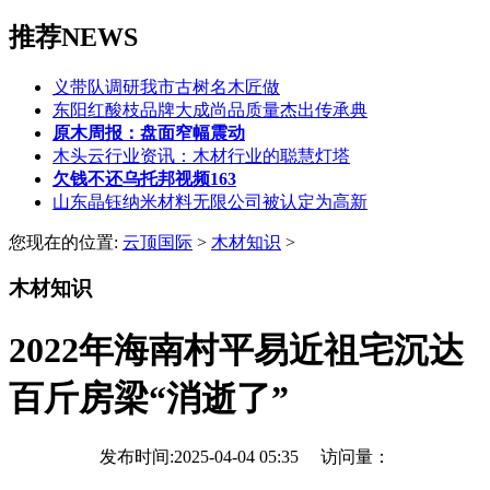
推荐NEWS
义带队调研我市古树名木匠做
东阳红酸枝品牌大成尚品质量杰出传承典
原木周报：盘面窄幅震动
木头云行业资讯：木材行业的聪慧灯塔
欠钱不还乌托邦视频163
山东晶钰纳米材料无限公司被认定为高新
您现在的位置:
云顶国际
>
木材知识
>
木材知识
2022年海南村平易近祖宅沉达
百斤房梁“消逝了”
发布时间:2025-04-04 05:35 访问量：