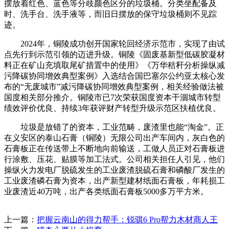
摆放着红色、蓝色等分歧颜色区分的垃圾桶。分类坐配备及
时、洗手台、洗手液等，而旧日摆放的保守垃圾桶则不见踪
迹。
2024年，铜陵成功创开国家轮回经济示范市，实现了由试
点先行到示范引领的迈进升级。铜陵《固废基新型低碳胶凝材
料正在矿山充填取尾矿措置中的使用》《万华秸秆分析操纵减
污降碳协同增效典型案例》入选结合国巴塞尔公约亚太核心发
布的“无废城市”减污降碳协同增效典型案例，相关经验做法被
国度相关部分推介。铜陵市已7次荣获国度资本干涸城市转型
绩效评价优良、持续3年获评财产转型升级示范区扶植优良。
垃圾是放错了的资本，工业范畴，废渣里也能“淘金”。正
在义安区的泰山石膏（铜陵）无限公司出产车间内，灰白色的
石膏板正在传送带上不断地向前输送，工做人员正对石膏板进
行涂敷、压花、贴膜等加工法式。公司相关担任人引见，他们
操纵火力发电厂脱硫发生的工业废渣脱硫石膏和磷酸厂发生的
工业废渣磷石膏为资本，出产新型建材纸面石膏板，年耗损工
业废渣近40万吨，出产各类纸面石膏板5000多万平方米。
上一篇：
把握云南山的得力帮手：锐骐6 Pro帮力木材商人王