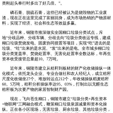
类刚起头奉行时多出了好几倍。”。
磷石膏、脱硫石膏，这些已经被认为是烧毁物的工业废
渣，现在正在这里完成了富丽回身，成为市场热销的产物原材
料，实现了经济、社会和生态等效益多赢。
近年来，铜陵市推深做实全国糊口垃圾分类试点，斥
地“分歧品种、分歧车辆、分歧去向”垃圾分类收运专线，建成
糊口垃圾焚烧发电、固废协同措置等项目，实现“吃”进去的是
垃圾、“吐”出来的是水泥、“发”出来的是电。全市城乡糊口垃
圾分类笼盖率、焚烧处置率、无害化处置率全数达标，年再生
资本收受接管总量超10。7万吨。
近年来，铜陵市建立从秸秆到板材的财产化收储操纵一体
化模式，依托龙头企业、专业合做社和农人经纪人，成立秸秆
尺度化收储坐27个、堆放转运点212个，年收储操纵稻麦秸秆
60。5万吨，秸秆分析操纵率达95。03%，打制出以无醛生态
秸秆板为次要产物的家居智制财产园。
现在，飞向苍生糊口，铜陵市建立“垃圾分类+再生资本
+物联网”三网融合模式，鞭策糊口垃圾泉源减量和资本化操
纵。正在各小区现场，无害垃圾、厨余垃圾、其他垃圾分类，