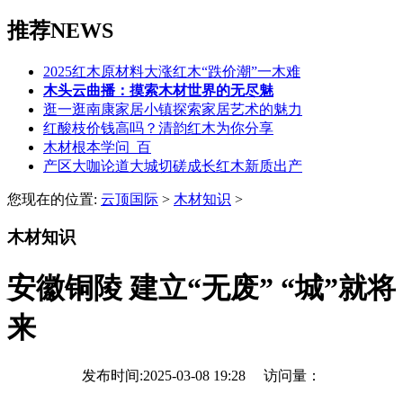
推荐NEWS
2025红木原材料大涨红木“跌价潮”一木难
木头云曲播：摸索木材世界的无尽魅
逛一逛南康家居小镇探索家居艺术的魅力
红酸枝价钱高吗？清韵红木为你分享
木材根本学问_百
产区大咖论道大城切磋成长红木新质出产
您现在的位置:
云顶国际
>
木材知识
>
木材知识
安徽铜陵 建立“无废” “城”就将
来
发布时间:2025-03-08 19:28 访问量：