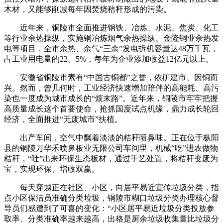
木材，又能够削减每年因焚烧秸秆形成的污染。
近年来，铜陵市全面推进钢铁、冶炼、水泥、焦炭、化工
等行业余热操纵，实施铜冶炼烟气余热操纵、金隆铜业余热发
电等项目，全市余热、余气“三余”发电拆机容量达48万千瓦，
占工业用电量的22。5%，每年为企业添加收益12亿元以上。
安徽省铜陵市素有“中国古铜都”之誉，依矿建市、因铜而
兴。然而，曾几何时，工业经济快速增加陪伴的高能耗、高污
染也一度成为城市成长的“烦末路”。近年来，铜陵市牢牢把握
高质量成长这个首要使命，抢抓国度试点机缘，鼎力成长轮回
经济，全面推进“无废城市”扶植。
出产车间，空气中飘着淡淡的秸秆喷鼻味。正在位于枞阳
县的铜陵万华禾喷鼻板业无限公司车间里，机械“吃”进农做物
秸秆，“吐”出来环保生态板材，通过手艺处置，将秸秆变废为
宝，实现环保、增收双赢。
每天穿越正在社区、小区，向居平易近宣传垃圾分类，指
点小区保洁员准确分类垃圾，铜陵市糊口垃圾分类办理核心督
导员们感遭到了可喜的变化：“小区居平易近垃圾分类投放参
取率、分类准确率越来越高，出格是厨余垃圾收集量比垃圾分