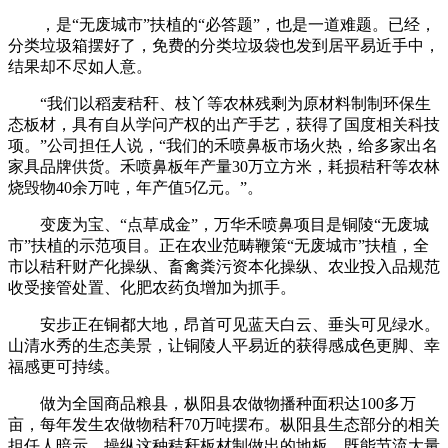
，是“无废城市”扶植的“必答题”，也是一道难题。已经，
分类垃圾箱摆好了，免费的分类垃圾袋也发到居平易近手中，
结果却不尽如人意。
“我们以稻麦秸秆、枝丫等农林残剩为原材料制制环保生
态板材，具有自从学问产权的出产手艺，获得了国度相关科技
项。”公司担任人说，“我们的禾喷鼻板市场火热，给多家出名
家具品牌供货。禾喷鼻板年产量30万立方米，耗损秸秆等农林
烧毁物40余万吨，年产值5亿元。”。
变废为宝、“点草成金”，万华禾喷鼻项目是铜陵“无废城
市”扶植的示范项目。正在农业范畴鞭策“无废城市”扶植，全
市以秸秆财产化操纵、畜禽粪污资本化操纵、农业投入品规范
收受接管处置、化肥农药负增加为抓手。
安步正在铜都大地，昂首可见蓝天白云、垂头可见绿水。
山清水秀的生态美景，让铜陵人平易近的获得感成色更脚、幸
福感更可持续。
做为全国商品粮县，枞阳县农做物播种面积达100多万
亩，每年发生农做物秸秆70万吨摆布。枞阳县生态部分的相关
担任人暗示，操纵这种秸秆板材制做出的地板，既能节流大量