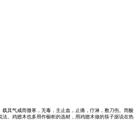
载其气咸而微寒，无毒，主止血，止痛，疗淋，敷刀伤。而酸
说法。鸡翅木也多用作橱柜的选材，用鸡翅木做的筷子据说在热