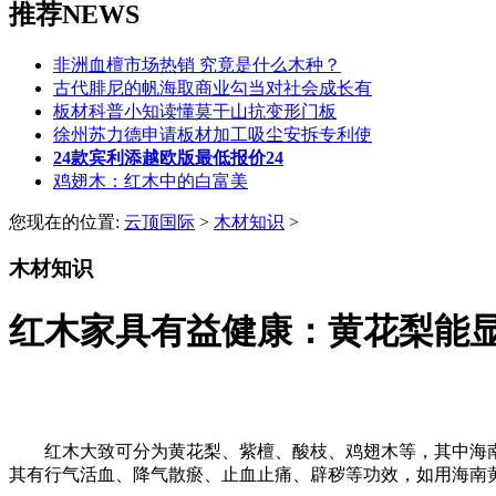
推荐NEWS
非洲血檀市场热销 究竟是什么木种？
古代腓尼的帆海取商业勾当对社会成长有
板材科普小知读懂莫干山抗变形门板
徐州苏力德申请板材加工吸尘安拆专利使
24款宾利添越欧版最低报价24
鸡翅木：红木中的白富美
您现在的位置:
云顶国际
>
木材知识
>
木材知识
红木家具有益健康：黄花梨能
红木大致可分为黄花梨、紫檀、酸枝、鸡翅木等，其中海南
其有行气活血、降气散瘀、止血止痛、辟秽等功效，如用海南