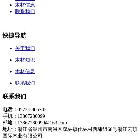
木材信息
联系我们
快捷导航
关于我们
木材知识
木材信息
联系我们
联系我们
电话：
0572-2905302
手机：
13867280099
邮箱：
13867280099@163.com
地址：
浙江省湖州市南浔区双林镇仕林村西埭组68号浙江云顶
国际木业有限公司