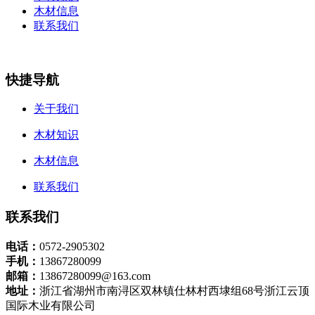
木材信息
联系我们
快捷导航
关于我们
木材知识
木材信息
联系我们
联系我们
电话：
0572-2905302
手机：
13867280099
邮箱：
13867280099@163.com
地址：
浙江省湖州市南浔区双林镇仕林村西埭组68号浙江云顶
国际木业有限公司