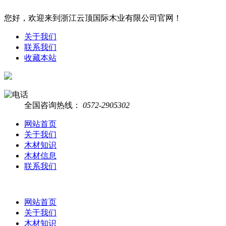
您好，欢迎来到浙江云顶国际木业有限公司官网！
关于我们
联系我们
收藏本站
全国咨询热线：
0572-2905302
网站首页
关于我们
木材知识
木材信息
联系我们
网站首页
关于我们
木材知识