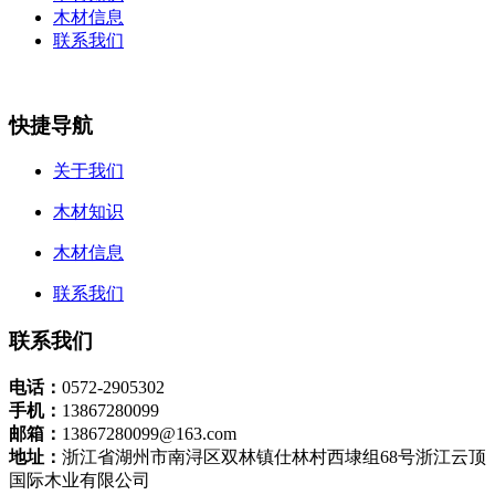
木材信息
联系我们
快捷导航
关于我们
木材知识
木材信息
联系我们
联系我们
电话：
0572-2905302
手机：
13867280099
邮箱：
13867280099@163.com
地址：
浙江省湖州市南浔区双林镇仕林村西埭组68号浙江云顶
国际木业有限公司