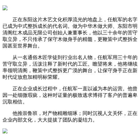
正在东阳这片木艺文化积厚流光的地盘上，任航军的名字
已成为中式整拆成长的代名词。做为中华木做大师、东阳市明
清阁红木成品无限公司创始人兼董事长，他以三十余年的苦守
取立异，不只传承了保守木做身手的精髓，更鞭策中式整拆全
国甚至世界舞台。
从一名通俗木匠学徒到行业出名人物，任航军用三十年的
苦守取立异，活泼注释了新时代的工匠。瞻望将来，他将继续
率领明清阁，鞭策中式整拆更广漠的舞台，让保守身手正在新
时代绽放愈加精明标荣耀。
正在企业成长过程中，任航军一直以诚为本的运营。他曾
因一处细微瑕疵，这种对证量的极致逃求博得了客户的普遍卑
沉取相信。
他推崇鲁班，对产物精雕细琢；同时沉视人文关怀，正在
企业内部文化，大大提拔了团队的凝结力。