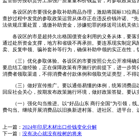
监管部分按职责分工加强产质量量和价钱监管，对参取政策运
各设区的市要强化参取补助商品办理，激励将国标13位商品
查抄过程中发觉的参取政策运营从体存正在违反价钱许诺、“
法依规庄重处置，逃缴补助资金，涉嫌犯罪的移送司法机关依
各设区的市是超持久出格国债资金利用的义务从体，要落实
通过处所资金支撑，地方和省级不再承担。要连系现实制定风
卖、反复申领、骗补套补等行为，确保补助申领的实正在性，
（三）优化参取体验。各设区的市要按照公允公开准绳确定政
要总结工做经验，正在保障政策有序施行的前提下，进一步简
消费者领取渠道，不得消费者付款体例和领取凭证类型，不得
（三）做好宣传推广。要以通俗易懂的体例，统筹消费品以
回应社会关心，按期发布政策施行环境，做好政策答疑。要认
（一）强化勾当推进。以“好品山东 商行全国”为引领，线上线
费勾当。继续开展消费品以旧换新进村落、进社区、进平台、
上一篇：
2024年印尼木材出口价钱变化分解
下一篇：
没有决心就没有桉树的将来