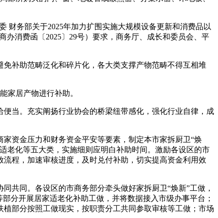
 财务部关于2025年加力扩围实施大规模设备更新和消费品以
（商办消费函〔2025〕29号）要求，商务厅、成长和委员会、平
免补助范畴泛化和碎片化，各大类支撑产物范畴不得互相堆
能家居产物进行补助。
便当。充实阐扬行业协会的桥梁纽带感化，强化行业自律，成
家资金压力和财务资金平安等要素，制定本市家拆厨卫“焕
家适老化等五大类，实施细则应明白补助时间。激励各设区的市
放流程，加速审核进度，及时兑付补助，切实提高资金利用效
同共同。各设区的市商务部分牵头做好家拆厨卫“焕新”工做，
等部分开展居家适老化补助工做，并将数据接入市级办事平台；
扶植部分按照工做现实，按职责分工共同参取审核等工做；市场