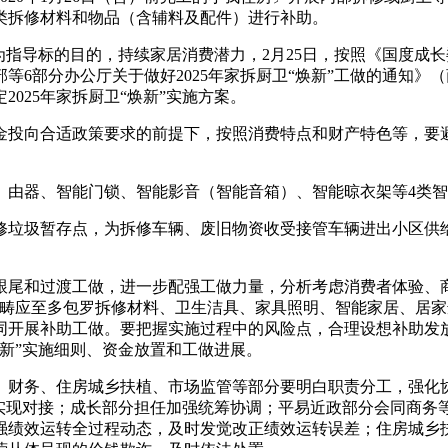
类拆修材料和物品（含辅料及配件）进行补助。
指导标的目的，持续家居消费潜力，2月25日，按照《国度成长委
部等6部分办公厅关于做好2025年家拆厨卫“焕新”工做的通知》
025年家拆厨卫“焕新”实施方案。
投向合适政策要求的前提下，按照消费特点和财产特色等，要避
由器、智能门锁、智能影音（智能音箱）、智能晾衣架等4类智
垃圾暂存点，为拆修车辆、废旧物资收受接管车辆进出小区供给
和过渡工做，进一步配强工做力量，分析考虑消费者体验、商
范畴应至多包罗拆修材料、卫生洁具、家具照明、智能家居、居
同开展补助工做。要把握实施过程中的风险点，合理设想补助发
新”实施细则、资金放置和工做进展。
务、住房城乡扶植、市场监管等部分要明白职责分工，强化协
台实现对接；成长部分担任加强统筹协调；平易近政部分会同商务
强绩效运转全过程动态，及时发觉改正绩效运转误差；住房城乡