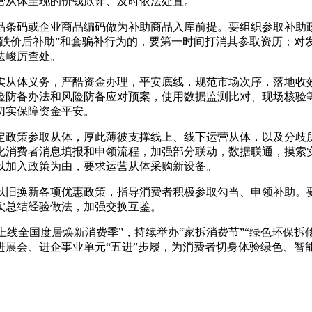
营从体呈现的价钱欺诈、及时依法处置。
条码或企业商品编码做为补助商品入库前提。要组织参取补助
先跌价后补助”和套骗补行为的，要第一时间打消其参取资历；对
法峻厉查处。
从体义务，严酷资金办理，平安底线，规范市场次序，落地收效
险防备办法和风险防备应对预案，使用数据监测比对、现场核验
切实保障资金平安。
策参取从体，厚此薄彼支撑线上、线下运营从体，以及分歧所
化消费者消息填报和申领流程，加强部分联动，数据联通，摸索
以加入政策为由，要求运营从体采购新设备。
旧换新各项优惠政策，指导消费者积极参取勾当、申领补助。要
实总结经验做法，加强交换互鉴。
全国度居焕新消费季”，持续举办“家拆消费节”“绿色环保拆修进
进展会、进企事业单元“五进”步履，为消费者切身体验绿色、智