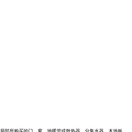
等局部所购买的门、窗、地暖管或散热器、分集水器、木地板、