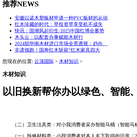
推荐NEWS
安徽以诺木塑板材申请一种PVC板材的从动
红木珍藏的时代：早投资早享受机不成失
快讯：国潮风起衍生·2025中国红博会蓄势
木头云：以配套办事赋能木材行
2024韶华南木材进口市场全景透视：趋向、
非遗领跑！国寿红木斩获“红木家具四大
您现在的位置:
云顶国际
>
木材知识
>
木材知识
以旧换新帮你办以绿色、智能
（二）卫生洁具类：对小我消费者采办智能马桶（智能马桶
（一）拆修材料类：小我消费者对本人名下取得的旧房〔202