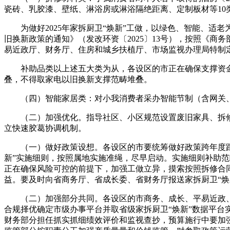
瓷砖、乳胶漆、壁纸、淋浴房或淋浴隔绝距离、定制板材等10
为做好2025年家拆厨卫“焕新”工做，以绿色、智能、适老为
旧换新政策的通知》（发改环资〔2025〕13号），按照《商务
易近政厅、财务厅、住房和城乡扶植厅、市场监视办理局特制定2
补助品类以上述五大类为从，各设区的市正在确保支撑资金
叠，不得取家电以旧换新支撑范畴堆叠。
（四）智能家居类：对小我消费者采办智能节制（含网关、
（二）加强优化。指导社区、小区规范设置废旧家具、拆修
立快速胶葛协调机制。
（一）做好政策设想。各设区的市要统筹做好政策跨年度跟尾
新”实施细则，按照属地实施准绳，尽早启动。实施细则补助
正在确保风险可控的前提下，加强工做立异，摸索按照拆修合
益。要及时向省商务厅、省成长委、省财务厅报送家拆厨卫“焕
（二）加强部分共同。各设区的市商务、成长、平易近政、财
合规择优确定市级办事平台并取省级家拆厨卫“焕新”数据平
财务部分担任抓实抓细绩效评价和监视查抄，预算施行中要加