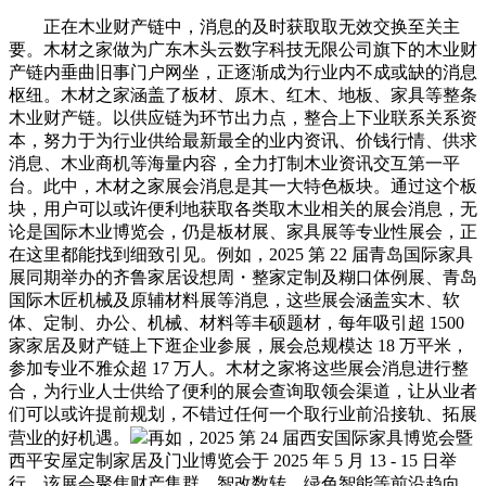
正在木业财产链中，消息的及时获取取无效交换至关主
要。木材之家做为广东木头云数字科技无限公司旗下的木业财
产链内垂曲旧事门户网坐，正逐渐成为行业内不成或缺的消息
枢纽。木材之家涵盖了板材、原木、红木、地板、家具等整条
木业财产链。以供应链为环节出力点，整合上下业联系关系资
本，努力于为行业供给最新最全的业内资讯、价钱行情、供求
消息、木业商机等海量内容，全力打制木业资讯交互第一平
台。此中，木材之家展会消息是其一大特色板块。通过这个板
块，用户可以或许便利地获取各类取木业相关的展会消息，无
论是国际木业博览会，仍是板材展、家具展等专业性展会，正
在这里都能找到细致引见。例如，2025 第 22 届青岛国际家具
展同期举办的齐鲁家居设想周・整家定制及糊口体例展、青岛
国际木匠机械及原辅材料展等消息，这些展会涵盖实木、软
体、定制、办公、机械、材料等丰硕题材，每年吸引超 1500
家家居及财产链上下逛企业参展，展会总规模达 18 万平米，
参加专业不雅众超 17 万人。木材之家将这些展会消息进行整
合，为行业人士供给了便利的展会查询取领会渠道，让从业者
们可以或许提前规划，不错过任何一个取行业前沿接轨、拓展
营业的好机遇。
再如，2025 第 24 届西安国际家具博览会暨
西平安屋定制家居及门业博览会于 2025 年 5 月 13 - 15 日举
行，该展会聚焦财产集群、智改数转、绿色智能等前沿趋向。