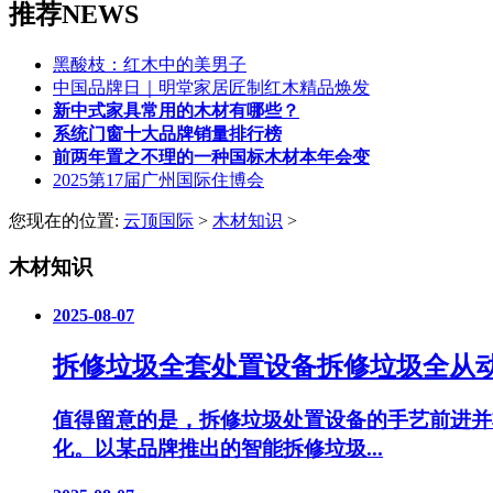
推荐NEWS
黑酸枝：红木中的美男子
中国品牌日｜明堂家居匠制红木精品焕发
新中式家具常用的木材有哪些？
系统门窗十大品牌销量排行榜
前两年置之不理的一种国标木材本年会变
2025第17届广州国际住博会
您现在的位置:
云顶国际
>
木材知识
>
木材知识
2025-08-07
拆修垃圾全套处置设备拆修垃圾全从
值得留意的是，拆修垃圾处置设备的手艺前进并
化。以某品牌推出的智能拆修垃圾...