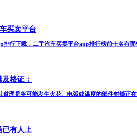
汽车买卖平台
p排行下载，二手汽车买卖平台app排行榜前十名有
爆及格证：
其道理是将可能发生火花、电弧或温度的部件封锁正
场已有人上