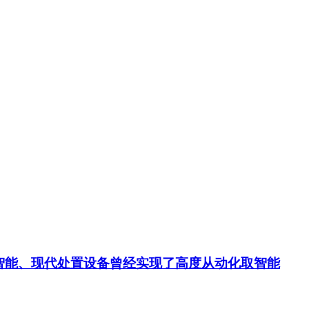
智能、现代处置设备曾经实现了高度从动化取智能