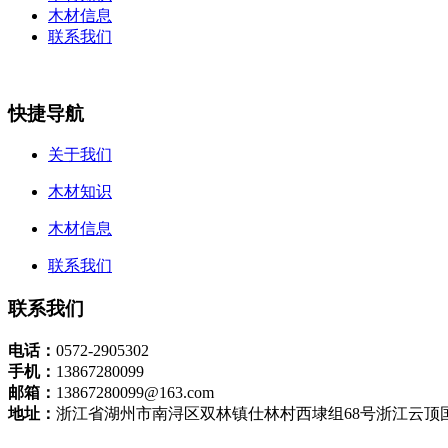
木材信息
联系我们
快捷导航
关于我们
木材知识
木材信息
联系我们
联系我们
电话：
0572-2905302
手机：
13867280099
邮箱：
13867280099@163.com
地址：
浙江省湖州市南浔区双林镇仕林村西埭组68号浙江云顶