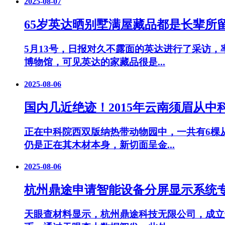
2025-08-07
65岁英达晒别墅满屋藏品都是长辈所
5月13号，日报对久不露面的英达进行了采访
博物馆，可见英达的家藏品很是...
2025-08-06
国内几近绝迹！2015年云南须眉从中
正在中科院西双版纳热带动物园中，一共有6棵从
仍是正在其木材本身，新切面呈金...
2025-08-06
杭州鼎途申请智能设备分屏显示系统
天眼查材料显示，杭州鼎途科技无限公司，成立于