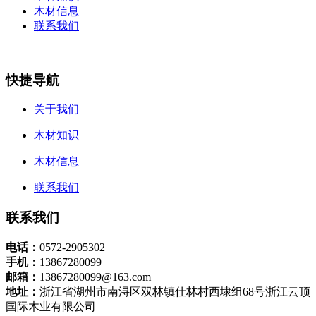
木材信息
联系我们
快捷导航
关于我们
木材知识
木材信息
联系我们
联系我们
电话：
0572-2905302
手机：
13867280099
邮箱：
13867280099@163.com
地址：
浙江省湖州市南浔区双林镇仕林村西埭组68号浙江云顶
国际木业有限公司