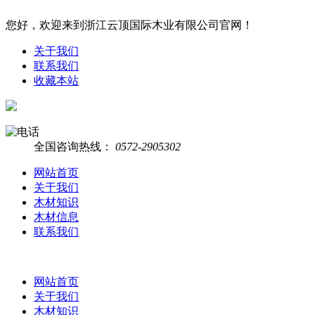
您好，欢迎来到浙江云顶国际木业有限公司官网！
关于我们
联系我们
收藏本站
全国咨询热线：
0572-2905302
网站首页
关于我们
木材知识
木材信息
联系我们
网站首页
关于我们
木材知识