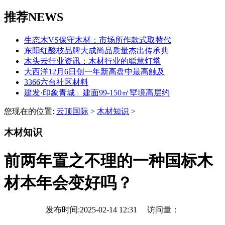
推荐NEWS
生态木VS保守木材：市场所作款式取替代
东阳红酸枝品牌大成尚品质量杰出传承典
木头云行业资讯：木材行业的聪慧灯塔
大西洋12月6日创一年新高盘中最高触及
3366六台社区材料
建发·印象青城」建面99-150㎡墅境高层约
您现在的位置:
云顶国际
>
木材知识
>
木材知识
前两年置之不理的一种国标木
材本年会变好吗？
发布时间:2025-02-14 12:31 访问量：