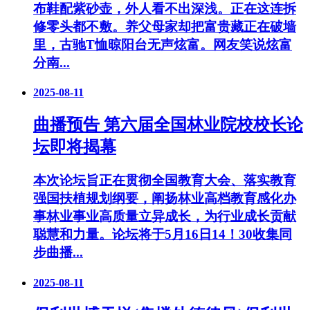
布鞋配紫砂壶，外人看不出深浅。正在这连拆
修零头都不敷。养父母家却把富贵藏正在破墙
里，古驰T恤晾阳台无声炫富。网友笑说炫富
分南...
2025-08-11
曲播预告 第六届全国林业院校校长论
坛即将揭幕
本次论坛旨正在贯彻全国教育大会、落实教育
强国扶植规划纲要，阐扬林业高档教育感化办
事林业事业高质量立异成长，为行业成长贡献
聪慧和力量。论坛将于5月16日14！30收集同
步曲播...
2025-08-11