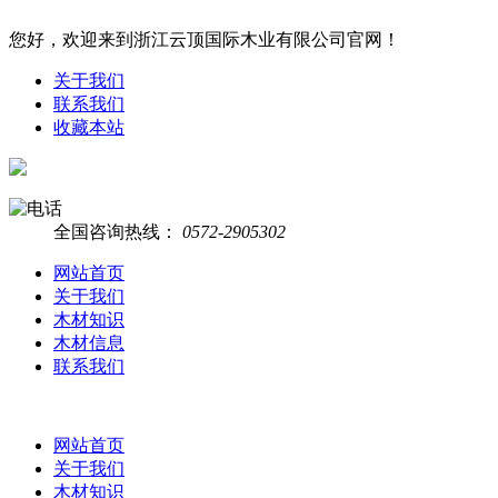
您好，欢迎来到浙江云顶国际木业有限公司官网！
关于我们
联系我们
收藏本站
全国咨询热线：
0572-2905302
网站首页
关于我们
木材知识
木材信息
联系我们
网站首页
关于我们
木材知识