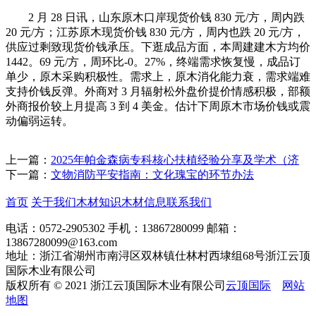
2 月 28 日讯，山东原木口岸现货价钱 830 元/方，周内跌
20 元/方；江苏原木现货价钱 830 元/方，周内也跌 20 元/方，
供应过剩致现货价钱承压。下逛成品方面，本周建建木方均价
1442。69 元/方，周环比-0。27%，终端需求恢复慢，成品订
单少，原木采购积极性。需求上，原木消化能力衰，需求端难
支持价钱反弹。外商对 3 月辐射松外盘价提价情感积极，部额
外商报价较上月提高 3 到 4 美金。估计下周原木市场价钱或震
动偏弱运转。
上一篇：
2025年帕金森病专科核心扶植经验分享及学术（济
下一篇：
文物消防平安指南：文化瑰宝的环节办法
首页
关于我们
木材知识
木材信息
联系我们
电话：0572-2905302
手机：13867280099
邮箱：
13867280099@163.com
地址：浙江省湖州市南浔区双林镇仕林村西埭组68号浙江云顶
国际木业有限公司
版权所有 © 2021 浙江云顶国际木业有限公司
云顶国际
网站
地图