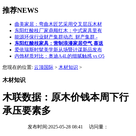
推荐NEWS
曲美家居：弯曲木匠艺采用交叉层压木材
东阳红酸枝厂家鼎顺红木：中式家具里有
能源环保行业财产集群动态_财产集群 -
东阳红酸枝家具：营制浪漫家居空气 喜送
爱依瑞斯时髦美学新从场暨计谋新品发布
内饰材质对比：奥迪A4L的细腻触感 vs Q5
您现在的位置:
云顶国际
>
木材知识
>
木材知识
木联数据：原木价钱本周下行
承压要素多
发布时间:2025-05-28 08:41 访问量：