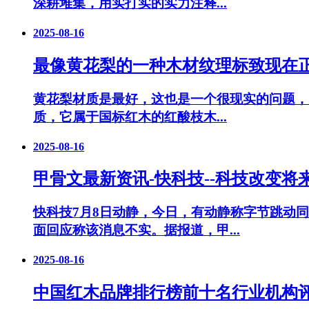
深耕堆集，用实打实的实力注释...
2025-08-16
最像黄花梨的一种木材纹理标致现在
黄花梨材质是最好，这也是一个很现实的问题，
质，它属于国标红木的红酸枝木...
2025-08-16
甲骨文最新资讯-快科技--科技改变将
快科技7月8日动静，今日，有动静称字节跳动同
面回应称该消息不实。据报道，甲...
2025-08-16
中国红木品牌排行榜前十名行业机构