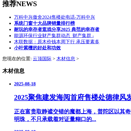
推荐NEWS
万科中兴傲舍2024售楼处电话-​万科中兴
系统门窗十大品牌销量排行榜
耐玩的幸存者逛戏分享2025 典范的幸存者
能源环保行业财产集群动态_财产集群 -
木联数据：原木价钱本周下行 承压要素多
小叶紫檀的好处和功效
您现在的位置:
云顶国际
>
木材信息
>
木材信息
2025-08-18
2025聚焦建发海阅首府售楼处德律风
正在富贵取静谧交错的魔都上海，普陀区以其奇
明珠，不只承载着对证量糊口的...