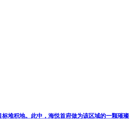
目标堆积地。此中，海悦首府做为该区域的一颗璀璨