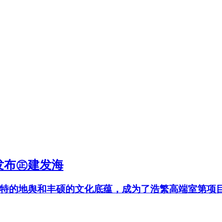
发布㊣建发海
特的地舆和丰硕的文化底蕴，成为了浩繁高端室第项