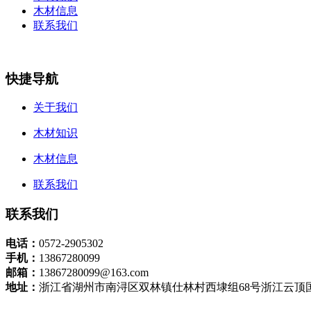
木材信息
联系我们
快捷导航
关于我们
木材知识
木材信息
联系我们
联系我们
电话：
0572-2905302
手机：
13867280099
邮箱：
13867280099@163.com
地址：
浙江省湖州市南浔区双林镇仕林村西埭组68号浙江云顶