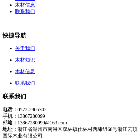
木材信息
联系我们
快捷导航
关于我们
木材知识
木材信息
联系我们
联系我们
电话：
0572-2905302
手机：
13867280099
邮箱：
13867280099@163.com
地址：
浙江省湖州市南浔区双林镇仕林村西埭组68号浙江云顶
国际木业有限公司